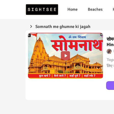
Home
Beaches
Somnath me ghumne ki jagah
सोमन
Hin
Top 
लिए स